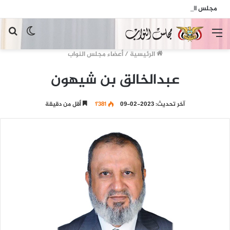
مجلس النواب يدين الهجمات الإرهابية الحوثية التي استهدفت السفينة الهندية في البحر الأحمر
القائمة
الوضع
بح
المظلم
عن
الرئيسية
/
أعضاء مجلس النواب
عبدالخالق بن شيهون
آخر تحديث: 2023-02-09
1٬381
أقل من دقيقة