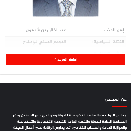
إسم العضو:
عبدالخالق بن شيهون
الكتلة السياسية:
التجمع اليمني للإصلاح
الدائرة الإنتخابية:
78
اظهر المزيد
المحافظة:
لحج
اللجنة المشارك فيها:
التجارة والصناعة
الصفة في اللجنة:
عضواً
عن المجلس
المؤهلات العلمية:
ثانوية عامة
مجلس النواب هو السلطة التشريعية للدولة وهو الذي يقرر القوانين ويقر
السياسة العامة للدولة والخطة العامة للتنمية الاقتصادية والاجتماعية
والموازنة العامة والحساب الختامي، كما يمارس الرقابة على أعمال الهيئة