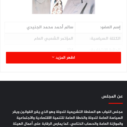
إسم العضو:
سالم أحمد محمد الجنيدي
الكتلة السياسية:
المؤتمر الشعبي العام
الدائرة الإنتخابية:
124
اظهر المزيد
المحافظة:
البيضاء
اللجنة المشارك فيها:
التعليم العالي والشباب والرياضة
الصفة في اللجنة:
عضواً
المؤهلات العلمية:
ماجستير جغرافيا بشرية
عن المجلس
مجلس النواب هو السلطة التشريعية للدولة وهو الذي يقرر القوانين ويقر
السياسة العامة للدولة والخطة العامة للتنمية الاقتصادية والاجتماعية
والموازنة العامة والحساب الختامي، كما يمارس الرقابة على أعمال الهيئة