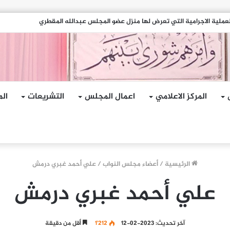
هجمات الإرهابية الحوثية التي استهدفت السفينة الهندية في البحر الأحمر
المركز الاعلامي
اعمال المجلس
التشريعات
الم
الرئيسية
/
أعضاء مجلس النواب
/
علي أحمد غبري درمش
علي أحمد غبري درمش
آخر تحديث: 2023-02-12
1٬212
أقل من دقيقة