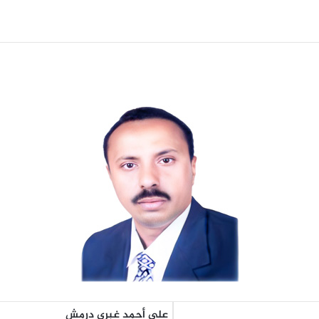
علي أحمد غبري درمش