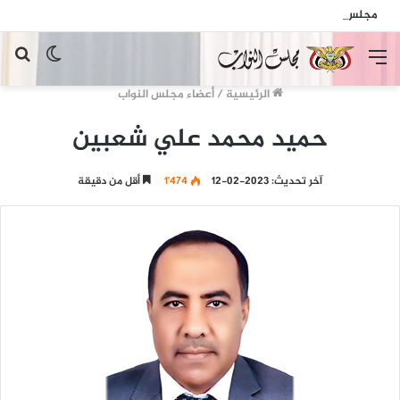
مجلس النواب يدين الهجمات الإرهابية الحوثية التي استهدفت السفينة الهندية في البحر الأحمر
القائمة
الوضع
بح
المظلم
عن
الرئيسية
/
أعضاء مجلس النواب
حميد محمد علي شعبين
آخر تحديث: 2023-02-12
1٬474
أقل من دقيقة