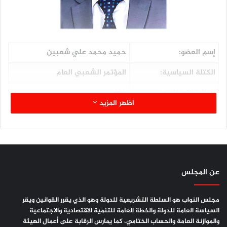
إسم العضو:
حميد محمد علي شعبين
الكتلة السياسية:
المؤتمر الشعبي العام
الدائرة الإنتخابية:
252
اظهر المزيد
المحافظة:
حجة
اللجنة المشارك فيها:
الشؤون الدستورية والقانونية
الصفة في اللجنة:
عضواً
عن المجلس
المؤهلات العلمية:
ليسانس شريعة وقانون
مجلس النواب هو السلطة التشريعية للدولة وهو الذي يقرر القوانين ويقر
السياسة العامة للدولة والخطة العامة للتنمية الاقتصادية والاجتماعية
والموازنة العامة والحساب الختامي، كما يمارس الرقابة على أعمال الهيئة