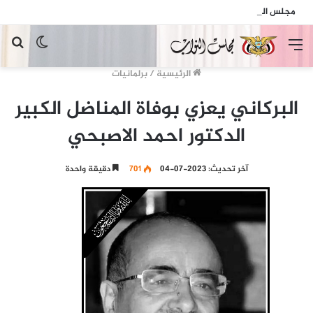
مجلس النواب يدين الهجمات الإرهابية الحوثية التي استهدفت السفينة الهندية في البحر الأحمر
القائمة
الوضع
بح
المظلم
عن
الرئيسية
/
برلمانيات
البركاني يعزي بوفاة المناضل الكبير
الدكتور احمد الاصبحي
آخر تحديث: 2023-07-04
701
دقيقة واحدة