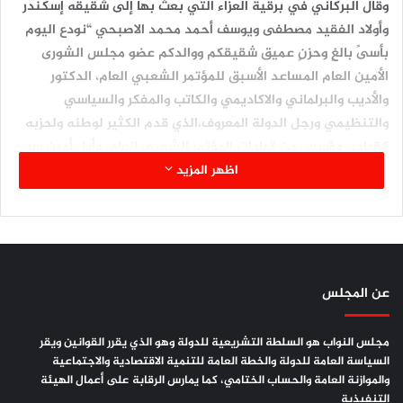
وقال البركاني في برقية العزاء التي بعث بها إلى شقيقه إسكندر
وأولاد الفقيد مصطفى ويوسف أحمد محمد الاصبحي “نودع اليوم
بأسىً بالغٍ وحزنٍ عميق شقيقكم ووالدكم عضو مجلس الشورى
الأمين العام المساعد الأسبق للمؤتمر الشعبي العام، الدكتور
والأديب والبرلماني والاكاديمي والكاتب والمفكر والسياسي
والتنظيمي ورجل الدولة المعروف،الذي قدم الكثير لوطنه ولحزبه
كقيادي مؤسس من قيادات المؤتمر الشعبي العام، وأول أمين سر
للجنة الدائمة للمؤتمر ، الدكتور أحمد محمد الأصبحي، بعد حياة
اظهر المزيد
حافلة بالعطاء والعمل الوطني والإنساني والطبي”
واضاف : لقد مثل رحيل الدكتور الاصبحي خسارة كبيرة لليمن
عن المجلس
وللمؤتمر والعمل الوطني والديموقراطي في ظروف تتسم بالعنف
والصراع، وتراجع في القيم التي آمن بها فقيدنا، فهو جمهوري
مجلس النواب هو السلطة التشريعية للدولة وهو الذي يقرر القوانين ويقر
النزعة وحدوي الإرادة، وطني المنهج، سيذكره رفاق النضال الوطني،
السياسة العامة للدولة والخطة العامة للتنمية الاقتصادية والاجتماعية
والعمل التنموي والتنظيمي، كعلم من أعلام اليمن.
والموازنة العامة والحساب الختامي، كما يمارس الرقابة على أعمال الهيئة
التنفيذية