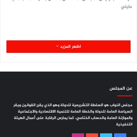
مايلي
اظهر المزيد
السيدة كارولينا سير كويرا رئيسة الجمعية الوطنية لجمهورية
انغولا.
السيد دوراتي باشيكو رئيس الاتحاد البرلماني الدولي.
عن المجلس
السادة والسيدات رؤساء الوفود البرلمانية للدورة 147للاتحاد
البرلماني الدولي.
مجلس النواب هو السلطة التشريعية للدولة وهو الذي يقرر القوانين ويقر
السياسة العامة للدولة والخطة العامة للتنمية الاقتصادية والاجتماعية
السيد مارتن تشونغونغ أمين عام اتحاد البرلمان الدولي.
والموازنة العامة والحساب الختامي، كما يمارس الرقابة على أعمال الهيئة
التنفيذية