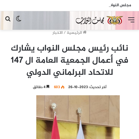
مجلس النواب يدين الهجمات الإرهابية الحوثية التي استهدفت السفينة الهندية في البحر الأحمر
القائمة
الوضع
بح
المظلم
عن
الرئيسية
/
الاخبار
نائب رئيس مجلس النواب يشارك
في أعمال الجمعية العامة ال 147
للاتحاد البرلماني الدولي
آخر تحديث: 2023-10-26
603
4 دقائق