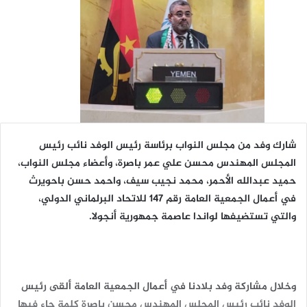
شارك وفد من مجلس النواب برئاسة رئيس الوفد نائب رئيس
المجلس المهندس محسن علي عمر باصرة، وأعضاء مجلس النواب،
حميد عبدالله الأحمر، محمد نجيب سيف، واحمد حسن باحويرث
في أعمال الجمعية العامة رقم 147 للاتحاد البرلماني الدولي،
والتي تستضيفها لواندا عاصمة جمهورية أنجولا.
وخلال مشاركة وفد بلادنا في أعمال الجمعية العامة ألقى رئيس
الوفد نائب رئيس المجلس المهندس محسن باصرة كلمة جاء فيها