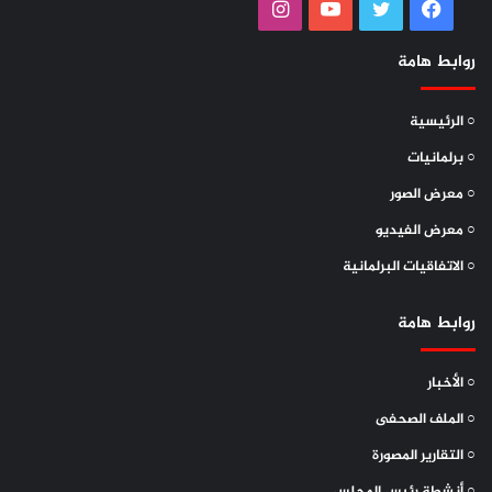
فيسبوك
تويتر
يوتيوب
انستقرام
الحاضرون جميعا…
روابط هامة
أسعدتم بالخير صباحاً…
○ الرئيسية
○ برلمانيات
○ معرض الصور
○ معرض الفيديو
في البداية يعبر وفد مجلس النواب اليمني عن الشكر والتقدير
○ الاتفاقيات البرلمانية
لجمهورية انغولا على حسن الاعداد وكرم الضيافة وحفاوة
الاستقبال، وعلى التسريع النهضوي التي تنتهجها جمهورية انغولا
روابط هامة
في المجالات المختلفة، ونحب ان نقدم الشكر والتقدير والعرفان
على كلمة الرئيس الانغولي الذي افرد أكثر من 3دقائق في كلمته
○ الأخبار
لفلسطين ومايحصل من جرائم ضد الإنسانيه بغزه من قبل العدو
○ الملف الصحفى
الغاشم الصهيوني المحتل للارض الفلسطينية.
○ التقارير المصورة