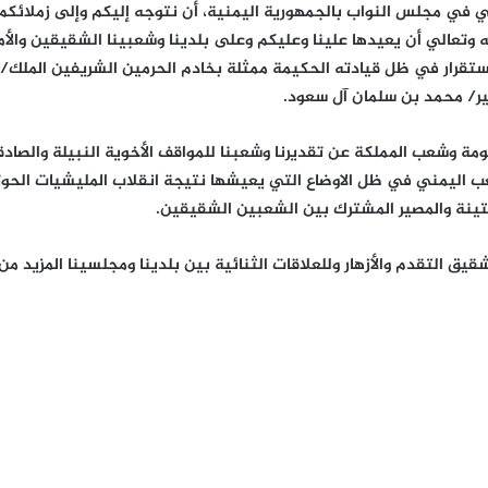
ي في مجلس النواب بالجمهورية اليمنية، أن نتوجه إليكم وإلى زملائك
 وتعالي أن يعيدها علينا وعليكم وعلى بلدينا وشعبينا الشقيقين والأمة ا
استقرار في ظل قيادته الحكيمة ممثلة بخادم الحرمين الشريفين الملك/ 
ير/ محمد بن سلمان آل سعود.
ومة وشعب المملكة عن تقديرنا وشعبنا للمواقف الأخوية النبيلة والصاد
ب اليمني في ظل الاوضاع التي يعيشها نتيجة انقلاب المليشيات الحو
متينة والمصير المشترك بين الشعبين الشقيقين.
 التقدم والأزهار وللعلاقات الثنائية بين بلدينا ومجلسينا المزيد من ال