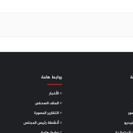
ة
روابط هامة
○ الأخبار
○ الملف الصحفى
ور
○ التقارير المصورة
يديو
○ أنشطة رئيس المجلس
 البرلمانية
○ روابط هامة