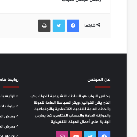
فيسبوك
تويتر
طباعة
شاركها
عن المجلس
روابط هام
مجلس النواب هو السلطة التشريعية للدولة وهو
○ الرئيسية
الذي يقرر القوانين ويقر السياسة العامة للدولة
○ برلمانيات
والخطة العامة للتنمية الاقتصادية والاجتماعية
والموازنة العامة والحساب الختامي، كما يمارس
○ معرض الص
الرقابة على أعمال الهيئة التنفيذية
○ معرض الف
○ الاتفاقيات