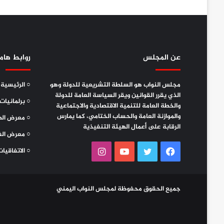
عن المجلس
روابط هام
مجلس النواب هو السلطة التشريعية للدولة وهو
○ الرئيسية
الذي يقرر القوانين ويقر السياسة العامة للدولة
○ برلمانيات
والخطة العامة للتنمية الاقتصادية والاجتماعية
والموازنة العامة والحساب الختامي، كما يمارس
○ معرض الص
الرقابة على أعمال الهيئة التنفيذية
○ معرض الف
فيسبوك
تويتر
يوتيوب
انستقرام
○ الاتفاقيات
جميع الحقوق محفوظة لمجلس النواب اليمني