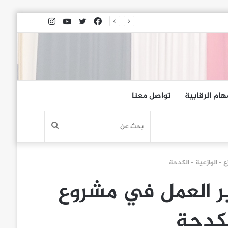
فيسبوك
تويتر
يوتيوب
انستقرام
هام الرقابية
تواصل معنا
بحث
عن
– الوازعية – الكدحة
ير العمل في مشروع
لكدحة