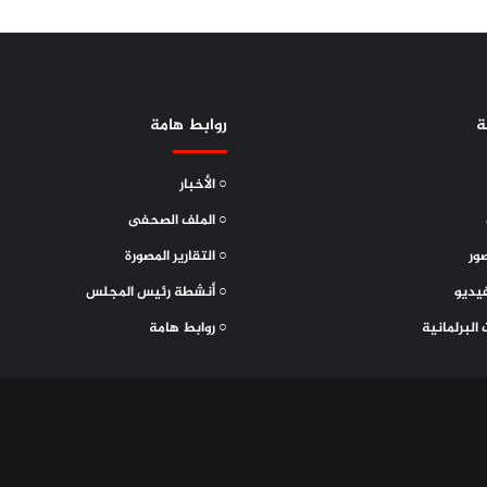
ة
روابط هامة
○ الأخبار
○ الملف الصحفى
ور
○ التقارير المصورة
يديو
○ أنشطة رئيس المجلس
 البرلمانية
○ روابط هامة