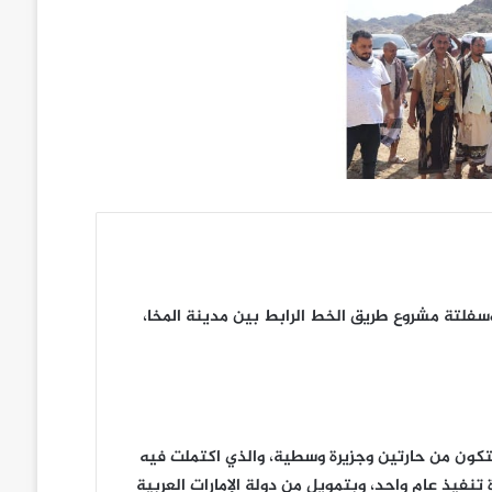
وسفلتة مشروع طريق الخط الرابط بين مدينة المخا،
مختص إلى شرح عن مراحل تنفيذ المشروع الثلاث، والممتد على طول 37 كيلو متراً، ويتكون من حارتين وجزيرة وسطية، والذي اكتملت فيه
نفيذ عام واحد، وبتمويل من دولة الإمارات العربية