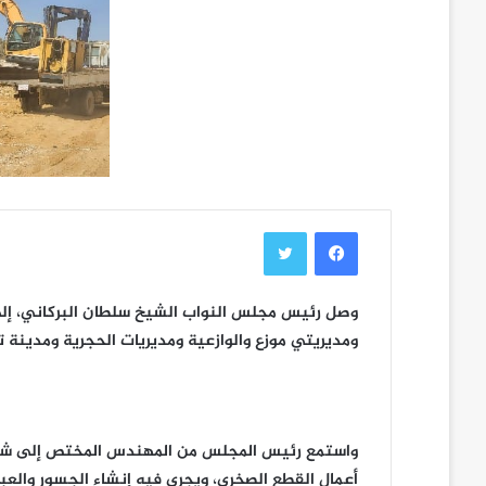
فيسبوك
تويتر
وصل رئيس مجلس النواب الشيخ سلطان البركاني، إلى م
ومديريتي موزع والوازعية ومديريات الحجرية ومدينة تع
أعمال القطع الصخري، ويجري فيه إنشاء الجسور والعبا