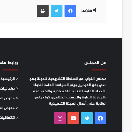
فيسبوك
تويتر
طباعة
شاركها
عن المجلس
روابط هام
مجلس النواب هو السلطة التشريعية للدولة وهو
○ الرئيسية
الذي يقرر القوانين ويقر السياسة العامة للدولة
○ برلمانيات
والخطة العامة للتنمية الاقتصادية والاجتماعية
والموازنة العامة والحساب الختامي، كما يمارس
○ معرض الص
الرقابة على أعمال الهيئة التنفيذية
○ معرض الف
فيسبوك
تويتر
يوتيوب
انستقرام
○ الاتفاقيات