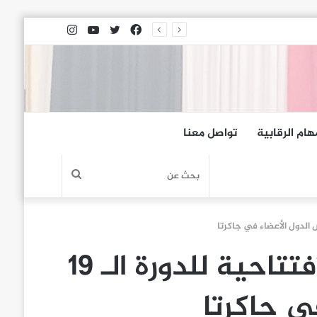
فيسبوك
تويتر
يوتيوب
انستقرام
هام الرقابية
تواصل معنا
بحث
عن
وفد مجلس النواب يشارك في أعمال الجلسة الافتتاحية للدورة الـ 19
ي جاكرتا