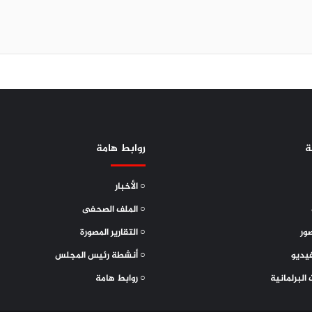
ة
روابط هامة
○ الأخبار
○ الملف الصحفى
ور
○ التقارير المصورة
يديو
○ أنشطة رئيس المجلس
 البرلمانية
○ روابط هامة