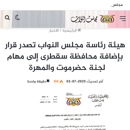
مجلس النواب يدين الهجمات الإرهابية الحوثية التي استهدفت السفينة الهندية في البحر الأحمر
القائمة
الوضع
بح
المظلم
عن
الرئيسية
/
الاخبار
هيئة رئاسة مجلس النواب تصدر قرار
بإضافة محافظة سقطرى إلى مهام
لجنة حضرموت والمهرة
آخر تحديث: 2025-07-02
514
دقيقة واحدة