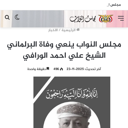
مجلس النواب يدين الهجمات الإرهابية الحوثية التي استهدفت السفينة الهندية في البحر الأحمر
القائمة
الوضع
بح
المظلم
عن
الرئيسية
/
الاخبار
مجلس النواب ينعي وفاة البرلماني
الشيخ علي احمد الورافي
آخر تحديث: 2025-11-23
496
دقيقة واحدة