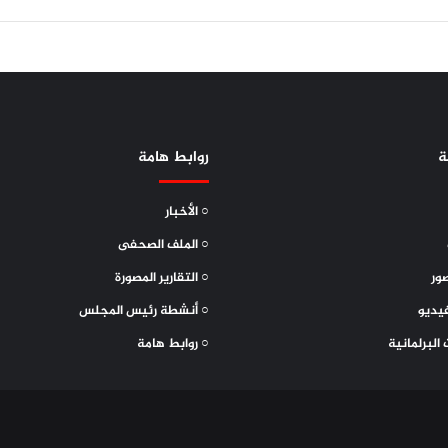
ة
روابط هامة
○ الأخبار
○ الملف الصحفى
ور
○ التقارير المصورة
يديو
○ أنشطة رئيس المجلس
 البرلمانية
○ روابط هامة