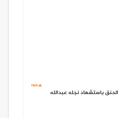
1٬609
لحنق باستشهاد نجله عبدالله