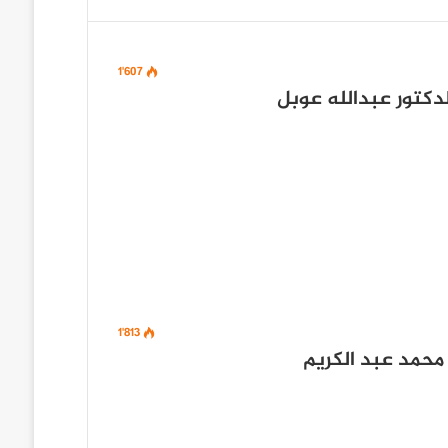
1٬607
كتور عبدالله عوبل
1٬813
 محمد عبد الكريم