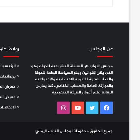
عن المجلس
روابط هام
مجلس النواب هو السلطة التشريعية للدولة وهو
○ الرئيسية
الذي يقرر القوانين ويقر السياسة العامة للدولة
○ برلمانيات
والخطة العامة للتنمية الاقتصادية والاجتماعية
والموازنة العامة والحساب الختامي، كما يمارس
○ معرض الص
الرقابة على أعمال الهيئة التنفيذية
○ معرض الف
فيسبوك
تويتر
يوتيوب
انستقرام
○ الاتفاقيات
جميع الحقوق محفوظة لمجلس النواب اليمني