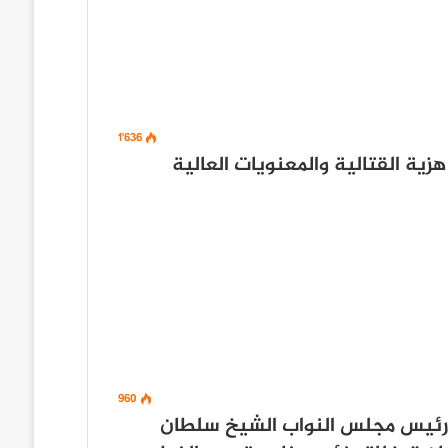
1٬636
زية القتالية والمعنويات العالية
960
ورئيس مجلس النواب الشيخ سلطان