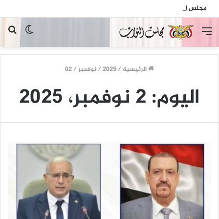
مجلس النواب يدين الهجمات الإرهابية الحوثية التي استهدفت السفينة الهندية في البحر الأحمر
القائمة
الوضع
بح
المظلم
عن
الرئيسية
/
2025
/
نوفمبر
/
02
اليوم:
2 نوفمبر، 2025