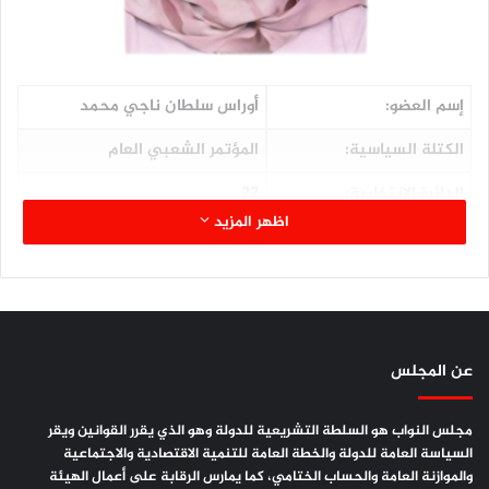
إسم العضو:
أوراس سلطان ناجي محمد
الكتلة السياسية:
المؤتمر الشعبي العام
الدائرة الإنتخابية:
22
اظهر المزيد
المحافظة:
عدن
اللجنة المشارك فيها:
الصحة العامة والسكان
الصفة في اللجنة:
عضواً
المؤهلات العلمية:
ماجستير طب أطفال
عن المجلس
مجلس النواب هو السلطة التشريعية للدولة وهو الذي يقرر القوانين ويقر
السياسة العامة للدولة والخطة العامة للتنمية الاقتصادية والاجتماعية
والموازنة العامة والحساب الختامي، كما يمارس الرقابة على أعمال الهيئة