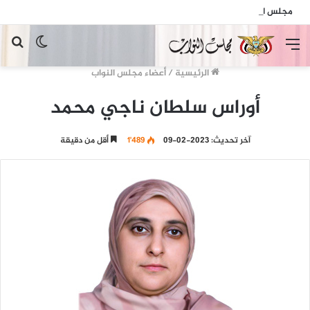
مجلس النواب يدين الهجمات الإرهابية الحوثية التي استهدفت السفينة الهندية في البحر الأحمر
القائمة
الوضع
بح
المظلم
عن
الرئيسية
/
أعضاء مجلس النواب
أوراس سلطان ناجي محمد
آخر تحديث: 2023-02-09
1٬489
أقل من دقيقة