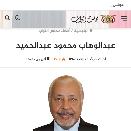
مجلس النواب يدين الهجمات الإرهابية الحوثية التي استهدفت السفينة الهندية في البحر الأحمر
القائمة
الوضع
بح
المظلم
عن
الرئيسية
/
أعضاء مجلس النواب
عبدالوهاب محمود عبدالحميد
آخر تحديث: 2023-02-09
1٬286
أقل من دقيقة