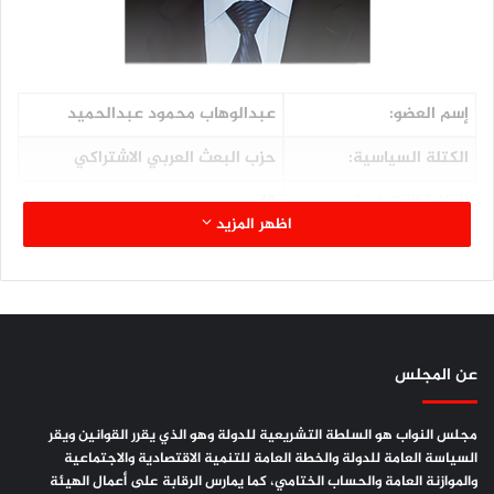
إسم العضو:
عبدالوهاب محمود عبدالحميد
الكتلة السياسية:
حزب البعث العربي الاشتراكي
الدائرة الإنتخابية:
49
اظهر المزيد
المحافظة:
تعز
اللجنة المشارك فيها:
الشؤون المالية
الصفة في اللجنة:
عضواً
عن المجلس
المؤهلات العلمية:
دكتوراه اقتصاد دولي
مجلس النواب هو السلطة التشريعية للدولة وهو الذي يقرر القوانين ويقر
السياسة العامة للدولة والخطة العامة للتنمية الاقتصادية والاجتماعية
والموازنة العامة والحساب الختامي، كما يمارس الرقابة على أعمال الهيئة