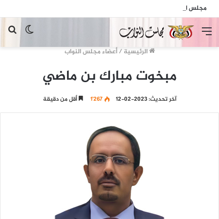
مجلس النواب يدين الهجمات الإرهابية الحوثية التي استهدفت السفينة الهندية في البحر الأحمر
القائمة
الوضع
بح
المظلم
عن
الرئيسية
/
أعضاء مجلس النواب
مبخوت مبارك بن ماضي
آخر تحديث: 2023-02-12
1٬267
أقل من دقيقة