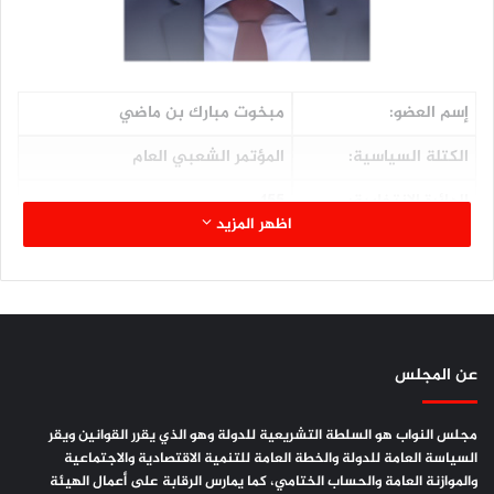
إسم العضو:
مبخوت مبارك بن ماضي
الكتلة السياسية:
المؤتمر الشعبي العام
الدائرة الإنتخابية:
155
اظهر المزيد
المحافظة:
حضرموت
اللجنة المشارك فيها:
التعليم العالي والشباب والرياضة
الصفة في اللجنة:
عضواً
عن المجلس
المؤهلات العلمية:
ثانوية عامة
مجلس النواب هو السلطة التشريعية للدولة وهو الذي يقرر القوانين ويقر
السياسة العامة للدولة والخطة العامة للتنمية الاقتصادية والاجتماعية
والموازنة العامة والحساب الختامي، كما يمارس الرقابة على أعمال الهيئة