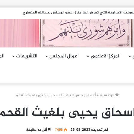
هجمات الإرهابية الحوثية التي استهدفت السفينة الهندية في البحر الأحمر
المركز الاعلامي
اعمال المجلس
التشريعات
الم
الرئيسية
/
أعضاء مجلس النواب
/
اسحاق يحيى بلغيث القحم
سحاق يحيى بلغيث القحم
آخر تحديث: 2023-08-25
1٬456
أقل من دقيقة