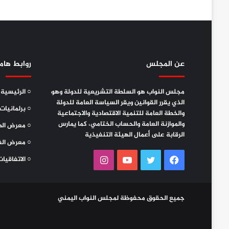
عن المجلس
روابط هام
مجلس النواب هو السلطة التشريعية للدولة وهو
○ الرئيسية
الذي يقرر القوانين ويقر السياسة العامة للدولة
○ برلمانيات
والخطة العامة للتنمية الاقتصادية والاجتماعية
والموازنة العامة والحساب الختامي، كما يمارس
○ معرض الص
الرقابة على أعمال الهيئة التنفيذية
○ معرض الف
فيسبوك
تويتر
يوتيوب
انستقرام
○ الاتفاقيات
جميع الحقوق محفوظة لمجلس النواب اليمني