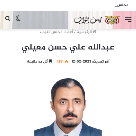
مجلس النواب يدين الهجمات الإرهابية الحوثية التي استهدفت السفينة الهندية في البحر الأحمر
القائمة
الوضع
بح
المظلم
عن
الرئيسية
/
أعضاء مجلس النواب
عبدالله علي حسن معيلي
آخر تحديث: 2023-02-12
1٬281
أقل من دقيقة