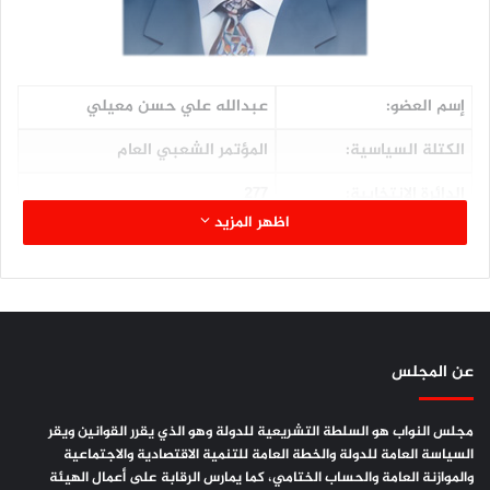
إسم العضو:
عبدالله علي حسن معيلي
الكتلة السياسية:
المؤتمر الشعبي العام
الدائرة الإنتخابية:
277
اظهر المزيد
المحافظة:
مأرب
اللجنة المشارك فيها:
الشؤون الخارجية والمغتربين
الصفة في اللجنة:
عضواً
المؤهلات العلمية:
ثانوية عامة
عن المجلس
مجلس النواب هو السلطة التشريعية للدولة وهو الذي يقرر القوانين ويقر
السياسة العامة للدولة والخطة العامة للتنمية الاقتصادية والاجتماعية
والموازنة العامة والحساب الختامي، كما يمارس الرقابة على أعمال الهيئة