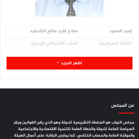
إسم العضو:
صلاح قايد صالح الشنفره
الكتلة السياسية:
الحزب الاشتراكي اليمني
الدائرة الإنتخابية:
297
اظهر المزيد
المحافظة:
الضالع
اللجنة المشارك فيها:
الحريات العامة وحقوق الإنسان
الصفة في اللجنة:
عضواً
عن المجلس
المؤهلات العلمية:
بكالوريوس علوم عسكرية
مجلس النواب هو السلطة التشريعية للدولة وهو الذي يقرر القوانين ويقر
السياسة العامة للدولة والخطة العامة للتنمية الاقتصادية والاجتماعية
والموازنة العامة والحساب الختامي، كما يمارس الرقابة على أعمال الهيئة