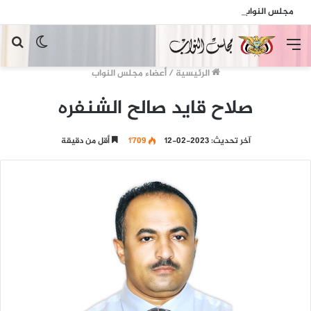
مجلس النواب يدين العملية الاجرامية التي تعرض لها منزل عضو المجلس عبدالله المقطري
القائمة
الوضع
بح
المظلم
عن
الرئيسية
/
أعضاء مجلس النواب
صلاح قايد صالح الشنفره
آخر تحديث: 2023-02-12
1٬709
أقل من دقيقة