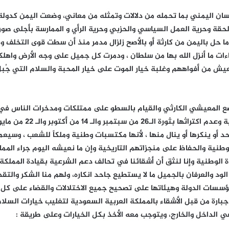
انسان اليمني بما تحمله من دلالات وتمثله من معاني، وضعت اليمن كدولة
قة وحرية العمل السياسي والحزبي وحرية الرأي و الممارسة بأجلى صورها 
 ما حل باليمن من كارثة أو بالأصح زلزال مدمر منذ أن سطت قوى التخلف 
دعاءات ما أنزل الله بها من سلطان ، ودمرت كل جميل على وجه الأرض و
 من أفواههم وغلبة خيار الموت على خيار المحبة والسلام التي جُبلَ 
لوضع المعيشي الكارثي والقيام بالسطو على ممتلكات ومدخرات الناس في 
وقد اذاقت الشعب الأمرين
حد أو ينكرها أو ينال منها ، لأنها مكتسبات وطنية وملكاً للشعب ، و
وطنية والحفاظ على منجزاتهم التاريخية وإن ما نعيشه اليوم جراء المم
ادة الوطنية وإنا لنثق أن أشقائنا في تحالف دعم الشرعية بقيادة المملك
ود والعرفان بالجميل ما لا يستطيع جاحد انكاره، ولهم منا الشكر والت
مؤسسات الدولة وهيئاتها على تصحيح جميع الاختلالات والقضاء على كل ا
 جبارة من قبل الأشقاء بالمملكة العربية السعودية لتغليب خيارات السلام
 الداخل والخارج، ويتوجب معه الأخذ بكل الخيارات وعلى طريقة :