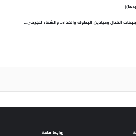
وبها))
بهات القتال وميادين البطولة والفداء.. والشفاء للجرحى…
ة
روابط هامة