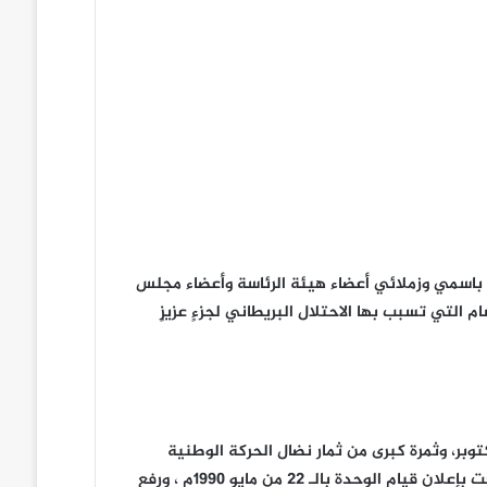
ت باسمي وزملائي أعضاء هيئة الرئاسة وأعضاء مجلس
م التي تسبب بها الاحتلال البريطاني لجزءٍ عزيزٍ
وبر، وثمرة كبرى من ثمار نضال الحركة الوطنية
ومحصلة حوارات ولقاءات بالداخل والخارج استمرت لعدة سنوات بداءً من اتفاق القاهرة وانتهاء ً بلقاءات عدن وصنعاء التي توجت بإعلان قيام الوحدة بالـ ٢٢ من مايو 1990م ، ورفع