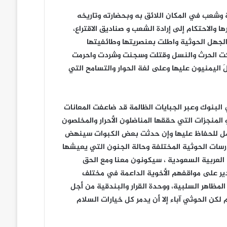
 وشعب في المكان اللائق به وبحضارته وتاريخه
والاحتكام إلى إرادة الشعب و صناديق الاقتراع،
والجهل الحوثية واطلت بعنصريتها وطائفيتها
اهلكت الحرث والنسل وقتلت وسجنت وشردت واحرمت
اليمنيون عليها وعلى لغة الحوار والتسامح التي
البنوك وعبر الجبايات الظالمة قد ضاعفت المعانات
 ، وإن انكار تلك الفئة الباغية وعدم اكتراثها بثورة الـ26 من سبتمبر والـ 14 من أكتوبر والـ 22 من مايو المنجزات التي حققها المناضلون الأحرار والمخلصون
سيعمل للحفاظ عليها وإن حدثت بعض الكبوات سينهض
ارسات الحوثية المختلفة وحالة الجنون التي يعيشها
ة العربية السعودية ، سيكونون معنا ومع الحق
قدير على مواقفهم الأخوية الداعمة في مختلف
لمظاهر السلبية، ووحدة القرار والبندقية من أجل
 لكن الحوثي آباء إلا أن يدمر كل خيارات السلام