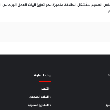
لس العموم ستُشكّل انطلاقة متميزة نحو تعزيز آليات العمل البرلماني الم
ر
ة
روابط هامة
○ الأخبار
○ الملف الصحفى
ور
○ التقارير المصورة