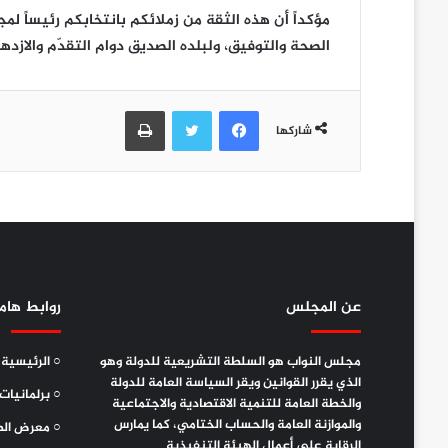
مؤكداً أن هذه الثقة من زملائكم بانتخابكم رئيساً لمج
الصحة والتوفيق، ولبلده الصديق دوام التقدّم والازدها
فيسبوك
تويتر
طباعة
شاركها
عن المجلس
روابط هام
مجلس النواب هو السلطة التشريعية للدولة وهو
○ الرئيسية
الذي يقرر القوانين ويقر السياسة العامة للدولة
○ برلمانيات
والخطة العامة للتنمية الاقتصادية والاجتماعية
والموازنة العامة والحساب الختامي، كما يمارس
○ معرض الص
الرقابة على أعمال الهيئة التنفيذية