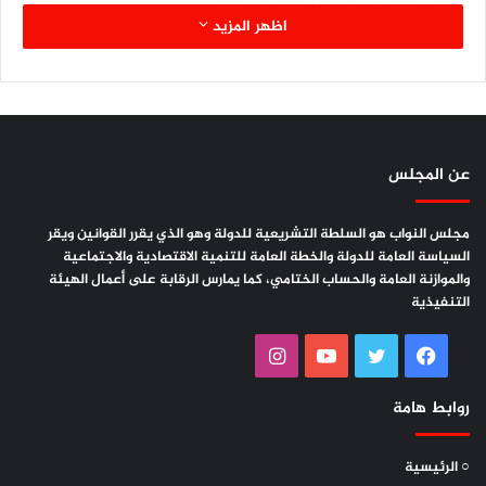
اظهر المزيد
بسم الله الرحمن الرحيم
عن المجلس
((يَا أَيَّتُهَا النَّفْسُ الْمُطْمَئِنَّةُ ارْجِعِي إِلَى رَبِّكِ رَاضِيَةً مَرْضِيَّةً
مجلس النواب هو السلطة التشريعية للدولة وهو الذي يقرر القوانين ويقر
السياسة العامة للدولة والخطة العامة للتنمية الاقتصادية والاجتماعية
فَادْخُلِي فِي عِبَادِي وَادْخُلِي جَنَّتِي))
والموازنة العامة والحساب الختامي، كما يمارس الرقابة على أعمال الهيئة
التنفيذية
صدق الله العظيم…
فيسبوك
تويتر
يوتيوب
انستقرام
روابط هامة
السلام عليك عبدالوهاب محمود، أيها الغائب الحاضر بيننا …
○ الرئيسية
السلام عليك أيها الفجر الذي غادرنا وبقي نوره يضيء لنا طريق