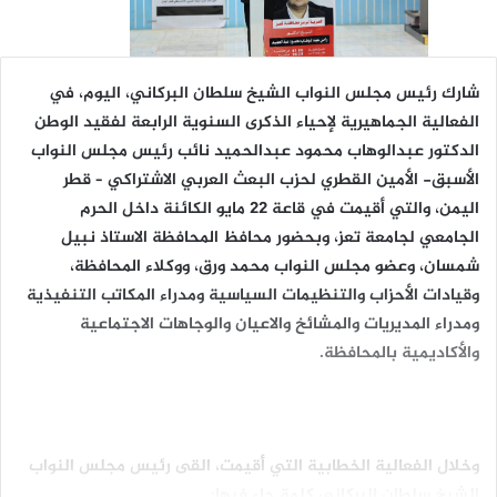
شارك رئيس مجلس النواب الشيخ سلطان البركاني، اليوم، في
الفعالية الجماهيرية لإحياء الذكرى السنوية الرابعة لفقيد الوطن
الدكتور عبدالوهاب محمود عبدالحميد نائب رئيس مجلس النواب
الأسبق- الأمين القطري لحزب البعث العربي الاشتراكي – قطر
اليمن، والتي أقيمت في قاعة 22 مايو الكائنة داخل الحرم
الجامعي لجامعة تعز، وبحضور محافظ المحافظة الاستاذ نبيل
شمسان، وعضو مجلس النواب محمد ورق، ووكلاء المحافظة،
وقيادات الأحزاب والتنظيمات السياسية ومدراء المكاتب التنفيذية
ومدراء المديريات والمشائخ والاعيان والوجاهات الاجتماعية
والأكاديمية بالمحافظة.
وخلال الفعالية الخطابية التي أقيمت، القى رئيس مجلس النواب
الشيخ سلطان البركاني كلمة جاء فيها: