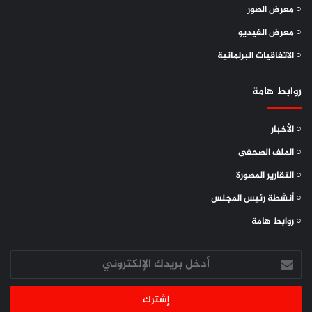
○ معرض الصور
بسم الله الرحمن الرحيم ..
○ معرض الفيديو
معالي السيدة/ صاحبة غافا روفا رئيسة الجمعية الوطنية في
○ الاتفاقيات البرلمانية
جمهورية أذربيجان
روابط هامة
الإخوة رؤساء المجالس النيابية ورؤساء الوفود
○ الأخبار
الأخ الشيخ/ محمد قريشي نياس الأمين العام لاتحاد مجالس الدول
○ الملف الصحفى
الأعضاء في منظمة التعاون الإسلامي
○ التقارير المصورة
السيدات والسادة
○ أنشطة رئيس المجلس
○ روابط هامة
الحاضرون جميعاً…
أدخل
بريدك
الإلكتروني
السلام عليكم ورحمة الله وبركاته….