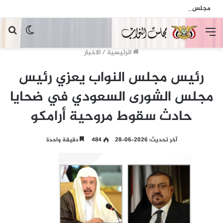
مجلس النواب يدين الهجمات الإرهابية الحوثية التي استهدفت السفينة الهندية في البحر الأحمر
القائمة
الوضع
بح
المظلم
عن
الرئيسية
/
الاخبار
رئيس مجلس النواب يعزي رئيس
مجلس الشورى السعودي في ضحايا
حادث سقوط مروحية أرامكو
آخر تحديث: 2026-06-28
484
دقيقة واحدة