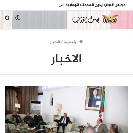
مجلس النواب يدين الهجمات الإرهابية الحوثية التي استهدفت السفينة الهندية في البحر الأحمر
القائمة
الوضع
بح
المظلم
عن
الرئيسية
/
الاخبار
الاخبار