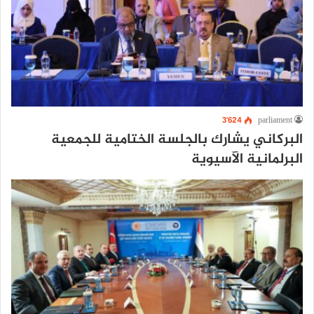
3٬624
parliament
البركاني يشارك بالجلسة الختامية للجمعية
البرلمانية الآسيوية