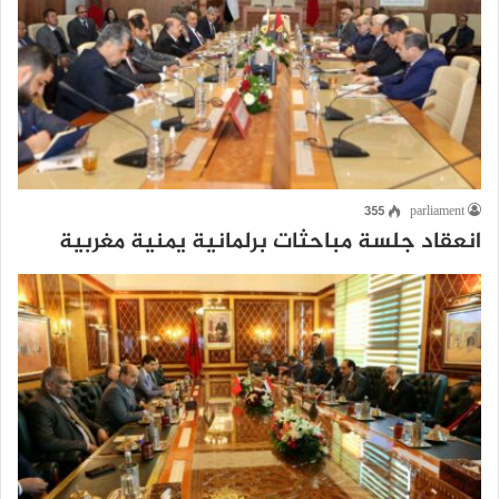
355
parliament
انعقاد جلسة مباحثات برلمانية يمنية مغربية