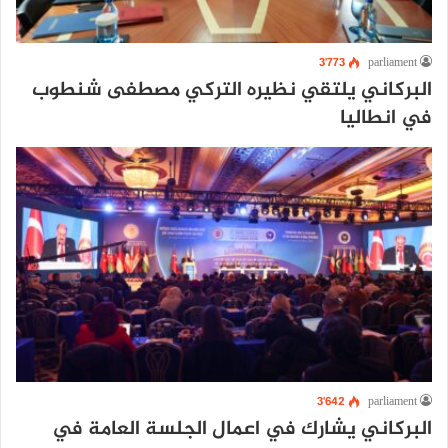
3٬773
parliament
البركاني يلتقي نظيره التركي مصطفى شنطوب
في انطاليا
3٬642
parliament
البركاني يشارك في اعمال الجلسة العامة في