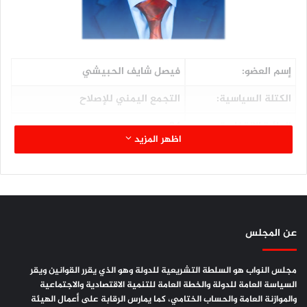
إسم العضو:
فيصل شايف الحبيشي
الكتلة السياسية:
التجمع اليمني للإصلاح
الدائرة الإنتخابية:
84
اظهر المزيد
المحافظة:
إب
اللجنة المشارك فيها:
القوى العاملة والشؤون الاجتماعية
الصفة في اللجنة:
عضواً
عن المجلس
المؤهلات العلمية:
ثقافة عامة
مجلس النواب هو السلطة التشريعية للدولة وهو الذي يقرر القوانين ويقر
السياسة العامة للدولة والخطة العامة للتنمية الاقتصادية والاجتماعية
والموازنة العامة والحساب الختامي، كما يمارس الرقابة على أعمال الهيئة