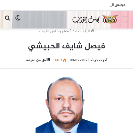
مجلس النواب يدين الهجمات الإرهابية الحوثية التي استهدفت السفينة الهندية في البحر الأحمر
القائمة
الوضع
بح
المظلم
عن
الرئيسية
/
أعضاء مجلس النواب
فيصل شايف الحبيشي
آخر تحديث: 2023-02-09
1٬401
أقل من دقيقة