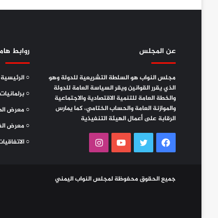
عن المجلس
روابط هام
مجلس النواب هو السلطة التشريعية للدولة وهو
○ الرئيسية
الذي يقرر القوانين ويقر السياسة العامة للدولة
○ برلمانيات
والخطة العامة للتنمية الاقتصادية والاجتماعية
والموازنة العامة والحساب الختامي، كما يمارس
○ معرض الص
الرقابة على أعمال الهيئة التنفيذية
○ معرض الف
فيسبوك
تويتر
يوتيوب
انستقرام
○ الاتفاقيات
جميع الحقوق محفوظة لمجلس النواب اليمني