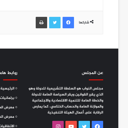
فيسبوك
تويتر
طباعة
شاركها
عن المجلس
روابط هام
مجلس النواب هو السلطة التشريعية للدولة وهو
○ الرئيسية
الذي يقرر القوانين ويقر السياسة العامة للدولة
○ برلمانيات
والخطة العامة للتنمية الاقتصادية والاجتماعية
والموازنة العامة والحساب الختامي، كما يمارس
○ معرض الص
الرقابة على أعمال الهيئة التنفيذية
○ معرض الف
فيسبوك
تويتر
يوتيوب
انستقرام
○ الاتفاقيات