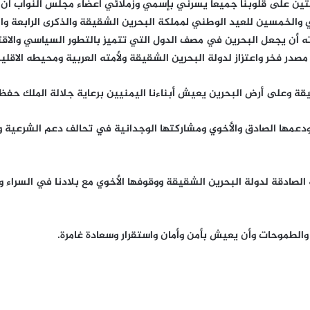
تين على قلوبنا جميعا يسرني بإسمي وزملائي أعضاء مجلس النواب أن
ي والخمسين للعيد الوطني لمملكة البحرين الشقيقة والذكرى الرابعة 
دته أن يجعل البحرين في مصف الدول التي تتميز بالتطور السياسي والا
در فخر واعتزاز لدولة البحرين الشقيقة ولأمته العربية ومحيطه الاقلي
قة وعلى أرض البحرين يعيش أبناءنا اليمنيين برعاية جلالة الملك حفظه ا
ودعمها الصادق والأخوي ومشاركتها الوجدانية في تحالف دعم الشرعية 
 الصادقة لدولة البحرين الشقيقة ووقوفها الأخوي مع بلادنا في السراء و
 والطموحات وأن يعيش بأمن وأمان واستقرار وسعادة غامرة.