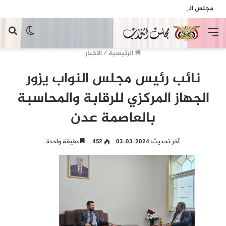
مجلس النواب يدين الهجمات الإرهابية الحوثية التي استهدفت السفينة الهندية في البحر الأحمر
القائمة
الوضع
بح
المظلم
عن
الرئيسية
/
الاخبار
نائب رئيس مجلس النواب يزور
الجهاز المركزي للرقابة والمحاسبة
بالعاصمة عدن
آخر تحديث: 2024-03-03
452
دقيقة واحدة