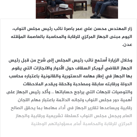
زار المهندس محسن علي عمر باصرة نائب رئيس مجلس النواب،
اليوم مبنى الجهاز المركزي للرقابة والمحاسبة بالعاصمة المؤقته
عدن.
وخلال الزيارة أستمع نائب رئيس المجلس إلى شرح من قبل رئيس
الجهاز القاضي أبوبكر السقاف حول الأدوار والانجازات التي يقوم
بها الجهاز في إطار مهامه الدستورية والقانونية باعتباره محاسب
الدولة ورقابته سابقة ومصاحبة ولاحقة ويقدم الملاحظات
والتوصيات للجهات التي يراجع حساباتها .. وأكد رئيس الجهاز على
أهمية دور مجلس النواب ولجانه الدائمة باعتبار مهام اللجان
رقابية ويساعدها تقارير الجهاز في أداء مهامها بما يحقق الصالح
العام ويجعل مجلس النواب كسلطة تشريعية ورقابية والجهاز
المركزي للرقابة والمحاسبة أمام مسؤولياتهم الوطنية