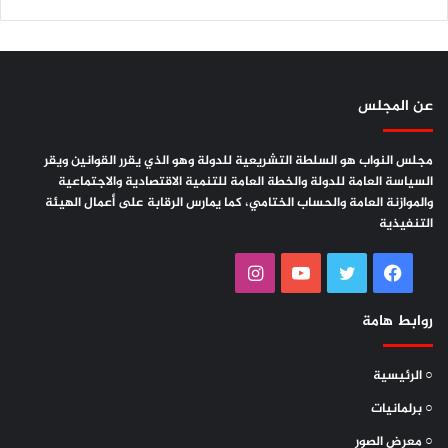
مليشيا الحوثي الإرهابية الإجرامية وقضت على تلك التجارب
وشردت كل رجال الدولة والعمل السياسي والتنظيمي”.
عن المجلس
وعبر رئيس مجلس النواب، عن خالص التعازي وصادق المواساة
مجلس النواب هو السلطة التشريعية للدولة وهو الذي يقرر القوانين ويقر
لاسرة الفقيد الزنداني الكريمة، ومحبيه ، والتجمع اليمني للإصلاح
السياسة العامة للدولة والخطة العامة للتنمية الاقتصادية والاجتماعية
بهذا المصاب الاليم..سائلاً المولى عز وجل أن يتغمده بواسع
والموازنة العامة والحساب الختامي، كما يمارس الرقابة على أعمال الهيئة
التنفيذية
رحمته، ويسكنه فسيح جناته، ويلهم أهله وذويه الصبر والسلوان،
إنا لله وإنا إليه راجعون
فيسبوك
تويتر
يوتيوب
انستقرام
روابط هامة
○ الرئيسية
○ برلمانيات
○ معرض الصور