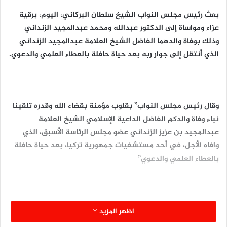
بعث رئيس مجلس النواب الشيخ سلطان البركاني، اليوم، برقية
عزاء ومواساة إلى الدكتور عبدالله ومحمد عبدالمجيد الزنداني
وذلك بوفاة والدهما الفاضل الشيخ العلامة عبدالمجيد الزنداني
الذي أنتقل إلى جوار ربه بعد حياة حافلة بالعطاء العلمي والدعوي.
وقال رئيس مجلس النواب” بقلوب مؤمنة بقضاء الله وقدره تلقينا
نباء وفاة والدكم الفاضل الداعية الإسلامي الشيخ العلامة
عبدالمجيد بن عزيز الزنداني عضو مجلس الرئاسة الأسبق، الذي
وافاه الأجل، في أحد مستشفيات جمهورية تركيا، بعد حياة حافلة
بالعطاء العلمي والدعوي”
و اضاف “لقد شارك الفقيد في العديد من المحطات السياسية
اظهر المزيد
والتنظيمية والحزبية في اليمن، منذ طليعة شبابه، حتى أتت