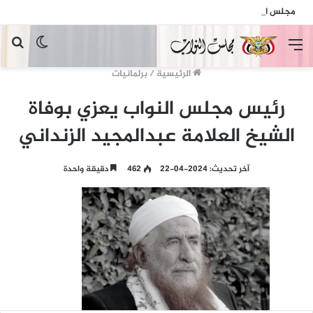
مجلس النواب يدين الهجمات الإرهابية الحوثية التي استهدفت السفينة الهندية في البحر الأحمر
القائمة
الوضع
بح
المظلم
عن
الرئيسية
/
برلمانيات
رئيس مجلس النواب يعزي بوفاة
الشيخ العلامة عبدالمجيد الزنداني
آخر تحديث: 2024-04-22
462
دقيقة واحدة