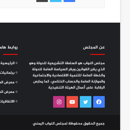
عن المجلس
روابط هام
مجلس النواب هو السلطة التشريعية للدولة وهو
○ الرئيسية
الذي يقرر القوانين ويقر السياسة العامة للدولة
○ برلمانيات
والخطة العامة للتنمية الاقتصادية والاجتماعية
والموازنة العامة والحساب الختامي، كما يمارس
○ معرض الص
الرقابة على أعمال الهيئة التنفيذية
○ معرض الف
فيسبوك
تويتر
يوتيوب
انستقرام
○ الاتفاقيات
جميع الحقوق محفوظة لمجلس النواب اليمني