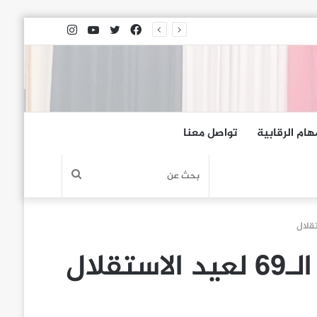
فيسبوك
تويتر
يوتيوب
انستقرام
هام الرقابية
تواصل معنا
بحث
عن
لال