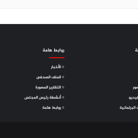
ة
روابط هامة
○ الأخبار
○ الملف الصحفى
ور
○ التقارير المصورة
يديو
○ أنشطة رئيس المجلس
 البرلمانية
○ روابط هامة