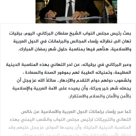
بعث رئيس مجلس النواب الشيخ سلطان البركاني، اليوم، برقيات
تهان الى نظرائه رؤساء المجالس والبرلمانات في الدول العربية
والاسلامية، هنأهم فيها بمناسبة حلول شهر رمضان المبارك.
وعبر البركاني في برقياته، عن احر التهاني بهذه المناسبة الدينية
العظيمة، وتمنياته الطيبة لهم بموفور الصحة والسعادة ،
ولشعوب دولهم دوام التقدم والازدهار.. سائلاً الله عز وجل أن
يجعله شهر خير وبركة، وأن يعيده على الامة العربية والإسلامية
بالأمن والأمان والسلام والاستقرار.
كما عبر رؤساء برلمانات الدول العربية والاسلامية عن خالص
التهاني والتبريكات لرئيس مجلس النواب والشعب اليمني بهذه
المناسبة الدينية الجليلة، وأن يعيدها المولى عز وجل عليهم وقد
تحقق الأمن والاستقرار وكل ما يصبون اليه من تقدم ورخاء.