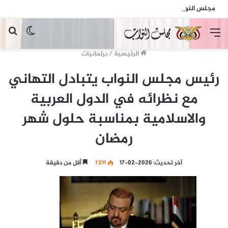
مجلس النواب يدين الهجمات الإرهابية الحوثية التي استهدفت السفينة الهندية في البحر الأحمر
القائمة
الوضع
بح
المظلم
عن
الرئيسية
/
برلمانيات
رئيس مجلس النواب يتبادل التهاني
مع نظرائه في الدول العربية
والاسلامية بمناسبة حلول شهر
رمضان
آخر تحديث: 2026-02-17
1٬211
أقل من دقيقة