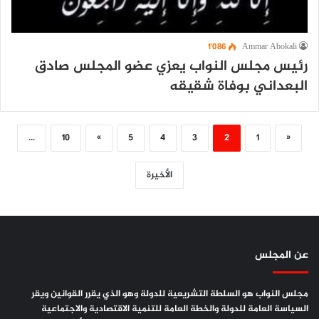
1٬086
Ammar Abokali
رئيس مجلس النواب يعزي عضو المجلس صادق
البعداني بوفاة شقيقه
...
10
»
5
4
3
2
1
«
الأخيرة
عن المجلس
مجلس النواب هو السلطة التشريعية للدولة وهو الذي يقرر القوانين ويقر
السياسة العامة للدولة والخطة العامة للتنمية الاقتصادية والاجتماعية